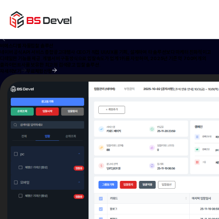
From Marketing Operations to Strategy Development
마케팅 운영부터 전략 수립까지
비에스디벨에서 가능합니다!
자동입찰
부정클릭
프로그램
개별서버
고속입찰
세부지역
비에스디벨
자동입찰 솔루션
네이버 공식API 서비스 종합광고대행사 CEO가 직접 UI/UX를 기획, 설계하여 타 솔루션보다 마케터 친화적이고
디테일한 기능을 제공. 개별서버 구동방식으로 입찰속도가 업계 1위를 자랑하며, 2025년 기준 약 700여개의
클라이언트사를 보유한 최고의 검색광고 입찰 솔루션.
자세히보기
무료체험신청